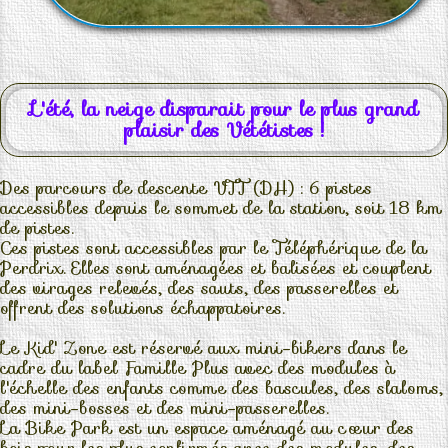
L'été, la neige disparait pour le plus grand
plaisir des Vététistes !
Des parcours de descente VTT (DH) : 6 pistes
accessibles depuis le sommet de la station, soit 18 km
de pistes.
Ces pistes sont accessibles par le Téléphérique de la
Perdrix. Elles sont aménagées et balisées et couplent
des virages relevés, des sauts, des passerelles et
offrent des solutions échappatoires.
Le Kid' Zone est réservé aux mini-bikers dans le
cadre du label Famille Plus avec des modules à
l'échelle des enfants comme des bascules, des slaloms,
des mini-bosses et des mini-passerelles.
La Bike Park est un espace aménagé au cœur des