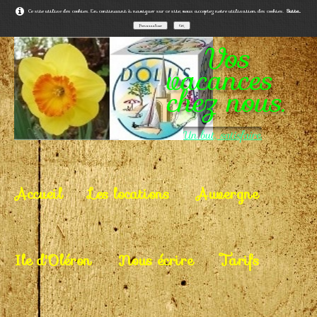
Ce site utilise des cookies. En continuant à naviguer sur ce site, vous acceptez notre utilisation des cookies.
Suite...
Personnaliser
OK
Vos
vacances
chez nous.
Un but, satisfaire.
Accueil
Les locations
Auvergne
Ile d'Oléron
Nous écrire
Tarifs