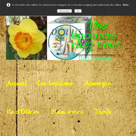
Ce site utilise des cookies. En continuant à naviguer sur ce site, vous acceptez notre utilisation des cookies.
Suite...
Personnaliser
OK
Vos
vacances
chez nous.
Un but, satisfaire.
Accueil
Les locations
Auvergne
Ile d'Oléron
Nous écrire
Tarifs