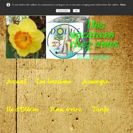
Ce site utilise des cookies. En continuant à naviguer sur ce site, vous acceptez notre utilisation des cookies.
Suite...
Personnaliser
OK
Vos
vacances
chez nous.
Un but, satisfaire.
Accueil
Les locations
Auvergne
Ile d'Oléron
Nous écrire
Tarifs