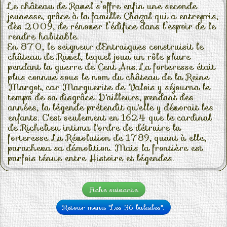
Le château de Ravel s’offre enfin une seconde
jeunesse, grâce à la famille Chazal qui a entrepris,
dès 2009, de rénover l’édifice dans l’espoir de le
rendre habitable.
En 870, le seigneur d'Entraigues construisit le
château de Ravel, lequel joua un rôle phare
pendant la guerre de Cent Ans. La forteresse était
plus connue sous le nom du château de la Reine
Margot, car Marguerite de Valois y séjourna le
temps de sa disgrâce. D'ailleurs, pendant des
années, la légende prétendit qu'elle y dévorait les
enfants. C'est seulement en 1624 que le cardinal
de Richelieu intima l'ordre de détruire la
forteresse. La Révolution de 1789, quant à elle,
paracheva sa démolition. Mais la frontière est
parfois ténue entre Histoire et légendes.
Fiche suivante.
Retour menu "Les 36 balades".