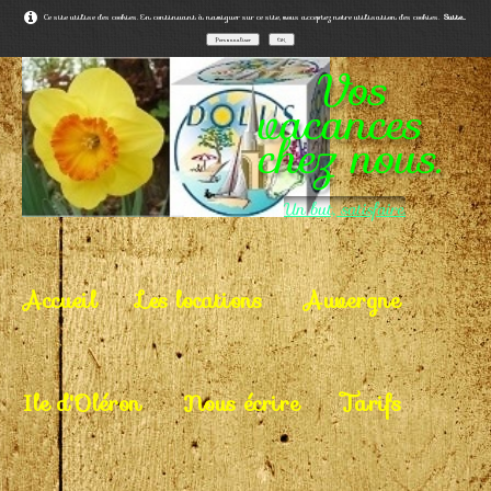
Ce site utilise des cookies. En continuant à naviguer sur ce site, vous acceptez notre utilisation des cookies.
Suite...
Personnaliser
OK
Vos
vacances
chez nous.
Un but, satisfaire.
Accueil
Les locations
Auvergne
Ile d'Oléron
Nous écrire
Tarifs