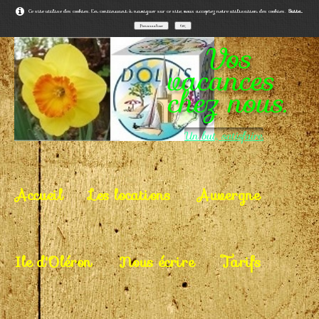
Ce site utilise des cookies. En continuant à naviguer sur ce site, vous acceptez notre utilisation des cookies.
Suite...
Personnaliser
OK
Vos
vacances
chez nous.
Un but, satisfaire.
Accueil
Les locations
Auvergne
Ile d'Oléron
Nous écrire
Tarifs