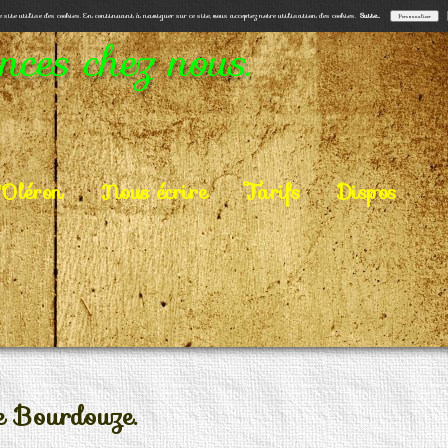
e site utilise des cookies. En continuant à naviguer sur ce site, vous acceptez notre utilisation des cookies.
Suite...
Personnaliser
ces chez nous.
'Oléron
Nous écrire
Tarifs
Dispos
e Bourdouze.