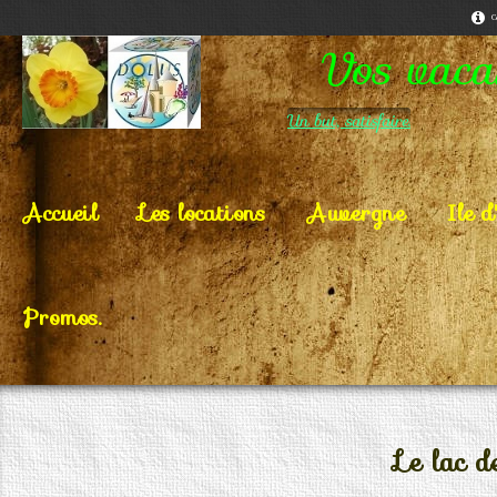
C
Vos vacan
Un but, satisfaire.
Accueil
Les locations
Auvergne
Ile d
Promos.
Le lac d