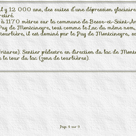
il y 12 000 ans, des suites d’une dépression glaciaire
etiré.
ché à 1170 mètres sur la commune de Besse-et-Saint-A
 Puy de Montcineyre, tout comme le Lac du même nom, q
 tourbière, il est dominé par le Puy de Montcineyre,. s
fritures). Sentier pédestre en direction du lac de Mont
 le tour du lac (zone de tourbières).
Page 4 sur 9