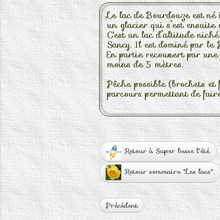
Le lac de Bourdouze est né 
un glacier qui s’est ensuite r
C'est un lac d’altitude ni
Sancy. Il est dominé par le
En partie recouvert par une
moins de 5 mètres.
Pêche possible (brochets et 
parcours permettant de faire
Retour à Super besse l'été.
Retour sommaire "Les lacs".
Précédent