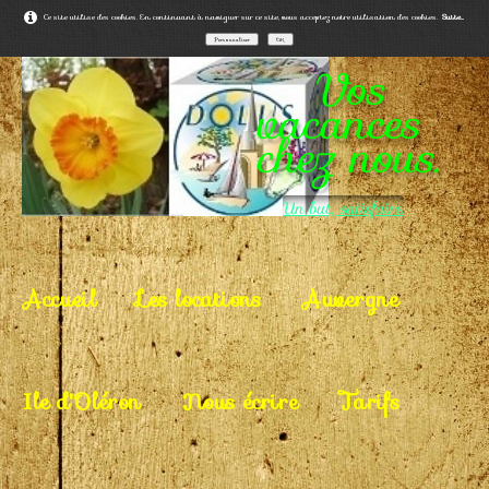
Ce site utilise des cookies. En continuant à naviguer sur ce site, vous acceptez notre utilisation des cookies.
Suite...
Personnaliser
OK
Vos
vacances
chez nous.
Un but, satisfaire.
Accueil
Les locations
Auvergne
Ile d'Oléron
Nous écrire
Tarifs